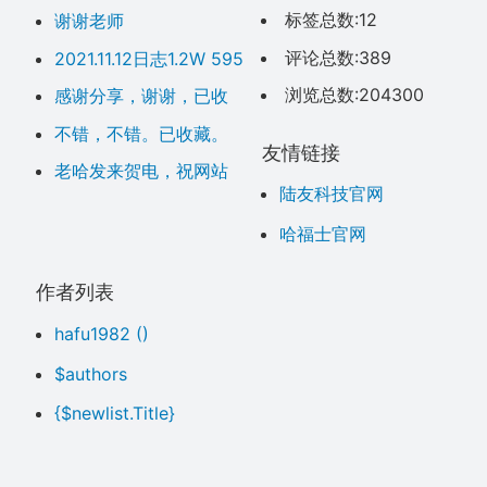
定
呀，点了没反应呀
标签总数:12
谢谢老师
评论总数:389
2021.11.12日志1.2W 595
0 粉丝，加油 加油
浏览总数:204300
感谢分享，谢谢，已收
藏。
不错，不错。已收藏。
友情链接
老哈发来贺电，祝网站
陆友科技官网
顺利开通运行。
哈福士官网
作者列表
hafu1982
()
$authors
{$newlist.Title}