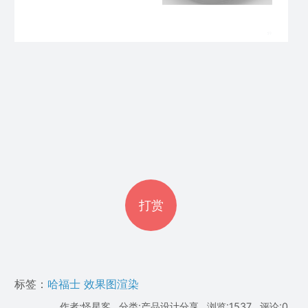
打赏
标签：
哈福士
效果图渲染
作者:怪星客 , 分类:产品设计分享 , 浏览:1537 , 评论:0