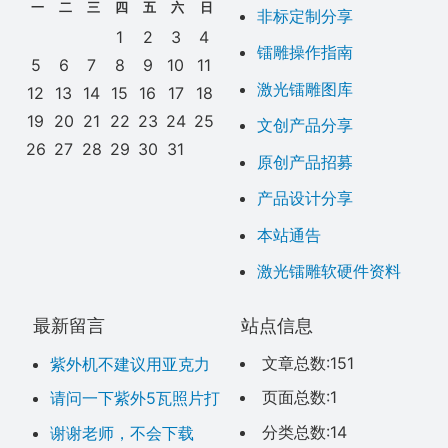
一
二
三
四
五
六
日
非标定制分享
1
2
3
4
镭雕操作指南
5
6
7
8
9
10
11
激光镭雕图库
12
13
14
15
16
17
18
19
20
21
22
23
24
25
文创产品分享
26
27
28
29
30
31
原创产品招募
产品设计分享
本站通告
激光镭雕软硬件资料
最新留言
站点信息
文章总数:151
紫外机不建议用亚克力
刻照片，效果不好。考虑
页面总数:1
请问一下紫外5瓦照片打
玻璃或金属刻照片亚克力
亚克力板参数需要怎么设
分类总数:14
谢谢老师，不会下载
可以用二氧化碳尝试