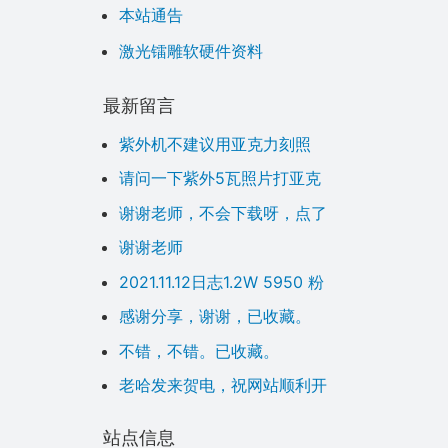
本站通告
激光镭雕软硬件资料
最新留言
紫外机不建议用亚克力刻照
片，效果不好。考虑玻璃或金属
请问一下紫外5瓦照片打亚克
刻照片亚克力可以用二氧化碳尝
力板参数需要怎么设定
谢谢老师，不会下载呀，点了
试
没反应呀
谢谢老师
2021.11.12日志1.2W 5950 粉
丝，加油 加油
感谢分享，谢谢，已收藏。
不错，不错。已收藏。
老哈发来贺电，祝网站顺利开
通运行。
站点信息