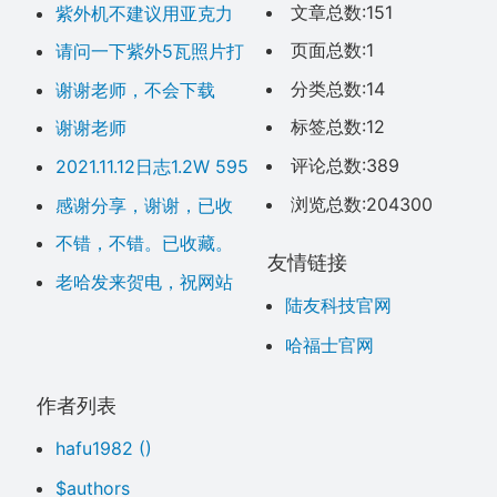
文章总数:151
紫外机不建议用亚克力
刻照片，效果不好。考虑
页面总数:1
请问一下紫外5瓦照片打
玻璃或金属刻照片亚克力
亚克力板参数需要怎么设
分类总数:14
谢谢老师，不会下载
可以用二氧化碳尝试
定
呀，点了没反应呀
标签总数:12
谢谢老师
评论总数:389
2021.11.12日志1.2W 595
0 粉丝，加油 加油
浏览总数:204300
感谢分享，谢谢，已收
藏。
不错，不错。已收藏。
友情链接
老哈发来贺电，祝网站
陆友科技官网
顺利开通运行。
哈福士官网
作者列表
hafu1982
()
$authors